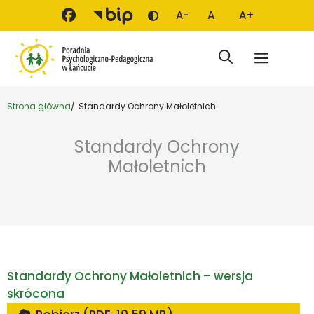
Przejdź do treści
A-
A
A+
Zmień kontrast
Mniejsza czcionka
Domyślna czcionka
Większa czci
Menu
Strona główna
Standardy Ochrony Małoletnich
Standardy Ochrony
Małoletnich
Standardy Ochrony Małoletnich – wersja
(otwiera się w nowej karcie)
skrócona