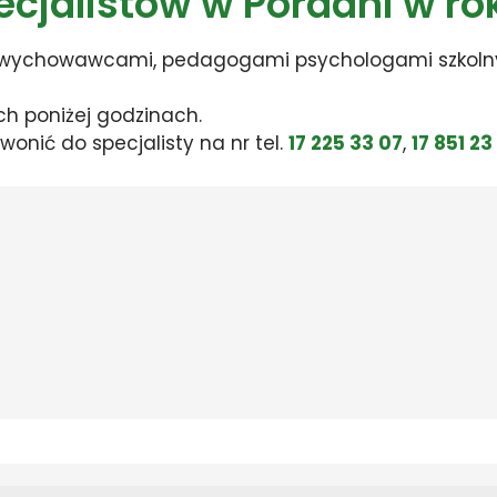
pecjalistów w Poradni w r
mi, wychowawcami, pedagogami psychologami szkoln
ch poniżej godzinach.
onić do specjalisty na nr tel.
17 225 33 07
,
17 851 23