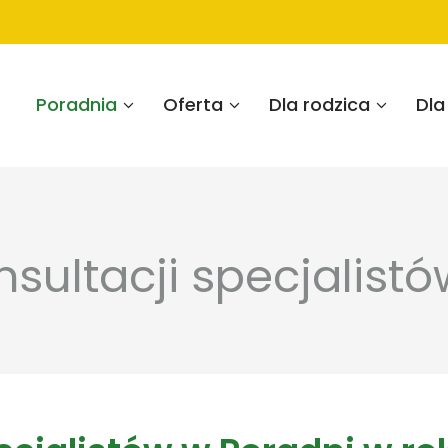
Poradnia
Oferta
Dla rodzica
Dla
sultacji specjalist