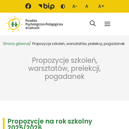
Przejdź do treści
A-
A
A+
Zmień kontrast
Mniejsza czcionka
Domyślna czcionka
Większa czci
Menu
Strona główna
Propozycje szkoleń, warsztatów, prelekcji, pogadanek
Propozycje szkoleń,
warsztatów, prelekcji,
pogadanek
Propozycje na rok szkolny
2025/2026