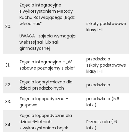
Zajęcia integracyjne
z wykorzystaniem Metody
Ruchu Rozwijającego „Bądź
wśród nas”
szkoły podstawowe
30.
klasy I-III
UWAGA -zajęcia wymagają
większej sali lub sali
gimnastycznej
przedszkola
Zajęcia integracyjne – „W
31.
szkoły podstawowe
zabawie poznajemy siebie”
klasy I-III
Zajęcia logorytmiczne dla
32.
przedszkola
dzieci przedszkolnych
Zajęcia logopedyczne –
przedszkola (5,6
33.
grupowe
latki)
Zajęcia logopedyczne dla
dzieci 6-letnich
Przedszkola ( 6
34.
z wykorzystaniem bajek
latki)