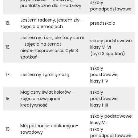
szkoły
profilaktyczne dla młodzieży
ponadpodstawowe
Jestem radosny, jestem zły –
15.
przedszkola
zajęcia o emocjach
Jesteśmy różni, ale tacy sami
szkoły podstawowe
– zajęcia na temat
16.
klasy V-VI
niepełnosprawności. Cykl 3
(cykl 3 spotkań)
spotkań.
szkoły
17.
Jesteśmy zgraną klasą
podstawowe,
klasy I-V
Magiczny świat kolorów –
szkoły
18.
zajęcia rozwijające
podstawowe,
kreatywność
klasy I-III
szkoły podstawowe
klasy VIII
Mój potencjał edukacyjno-
19.
szkoły
zawodowy
ponadpodstawowe