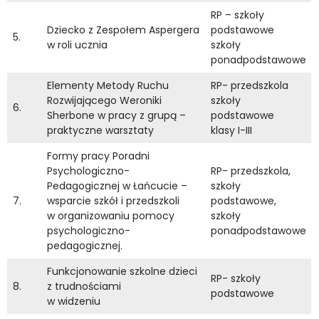
RP – szkoły
Dziecko z Zespołem Aspergera
podstawowe
5.
w roli ucznia
szkoły
ponadpodstawowe
Elementy Metody Ruchu
RP- przedszkola
Rozwijającego Weroniki
szkoły
6.
Sherbone w pracy z grupą –
podstawowe
praktyczne warsztaty
klasy I-III
Formy pracy Poradni
Psychologiczno-
RP- przedszkola,
Pedagogicznej w Łańcucie –
szkoły
7.
wsparcie szkół i przedszkoli
podstawowe,
w organizowaniu pomocy
szkoły
psychologiczno-
ponadpodstawowe
pedagogicznej.
Funkcjonowanie szkolne dzieci
RP- szkoły
8.
z trudnościami
podstawowe
w widzeniu