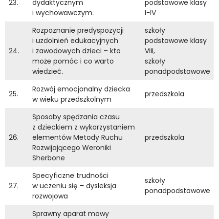
23.
dydaktycznym
podstawowe klasy
i wychowawczym.
I-IV
Rozpoznanie predyspozycji
szkoły
i uzdolnień edukacyjnych
podstawowe klasy
24.
i zawodowych dzieci – kto
VIII,
może pomóc i co warto
szkoły
wiedzieć.
ponadpodstawowe
Rozwój emocjonalny dziecka
25.
przedszkola
w wieku przedszkolnym
Sposoby spędzania czasu
z dzieckiem z wykorzystaniem
26.
elementów Metody Ruchu
przedszkola
Rozwijającego Weroniki
Sherbone
Specyficzne trudności
szkoły
27.
w uczeniu się – dysleksja
ponadpodstawowe
rozwojowa
Sprawny aparat mowy