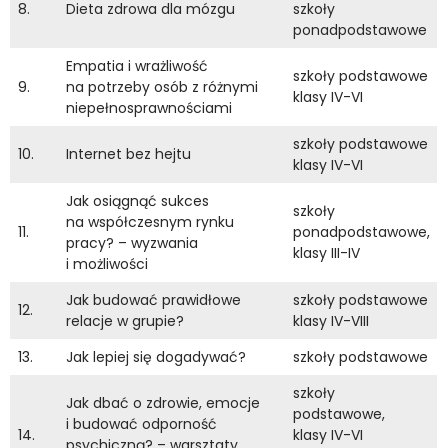
8.
Dieta zdrowa dla mózgu
szkoły
ponadpodstawowe
Empatia i wrażliwość
szkoły podstawowe
9.
na potrzeby osób z różnymi
klasy IV-VI
niepełnosprawnościami
szkoły podstawowe
10.
Internet bez hejtu
klasy IV-VI
Jak osiągnąć sukces
szkoły
na współczesnym rynku
11.
ponadpodstawowe,
pracy? – wyzwania
klasy III-IV
i możliwości
Jak budować prawidłowe
szkoły podstawowe
12.
relacje w grupie?
klasy IV-VIII
13.
Jak lepiej się dogadywać?
szkoły podstawowe
szkoły
Jak dbać o zdrowie, emocje
podstawowe,
i budować odporność
14.
klasy IV-VI
psychiczną? – warsztaty