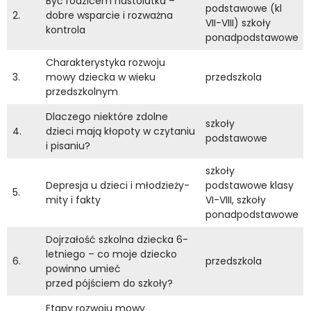
Być rodzicem nastolatka –
podstawowe (kl
2.
dobre wsparcie i rozważna
VII-VIII) szkoły
kontrola
ponadpodstawowe
Charakterystyka rozwoju
3.
mowy dziecka w wieku
przedszkola
przedszkolnym
Dlaczego niektóre zdolne
szkoły
4.
dzieci mają kłopoty w czytaniu
podstawowe
i pisaniu?
szkoły
Depresja u dzieci i młodzieży-
podstawowe klasy
5.
mity i fakty
VI-VIII, szkoły
ponadpodstawowe
Dojrzałość szkolna dziecka 6-
letniego – co moje dziecko
6.
przedszkola
powinno umieć
przed pójściem do szkoły?
Etapy rozwoju mowy