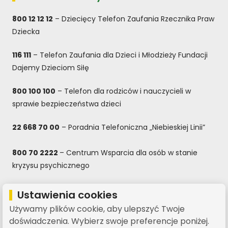
800 12 12 12
– Dziecięcy Telefon Zaufania Rzecznika Praw
Dziecka
116 111
– Telefon Zaufania dla Dzieci i Młodzieży Fundacji
Dajemy Dzieciom Siłę
800 100 100
– Telefon dla rodziców i nauczycieli w
sprawie bezpieczeństwa dzieci
22 668 70 00
– Poradnia Telefoniczna „Niebieskiej Linii”
800 70 2222
– Centrum Wsparcia dla osób w stanie
kryzysu psychicznego
800 080 222
– Całodobowa bezpłatna infolinia dla dzieci
Ustawienia cookies
i młodzieży, rodziców oraz nauczycieli
Używamy plików cookie, aby ulepszyć Twoje
doświadczenia. Wybierz swoje preferencje poniżej.