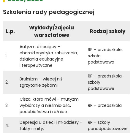
Szkolenia rady pedagogicznej
Wykłady/zajęcia
L.p.
Rodzaj szkoły
warsztatowe
Autyzm dziecięcy –
RP – przedszkole,
charakterystyka zaburzenia,
1.
szkoła
działania edukacyjne
podstawowa
i terapeutyczne
RP – przedszkola,
Bruksizm – więcej niż
2.
szkoły
zgrzytanie zębami
podstawowe
Cisza, która mówi – mutyzm
3.
wybiórczy a nieśmiałość,
RP – przedszkola
podobieństwa i różnice
Depresja u dzieci i młodzieży –
RP – szkoły
4.
fakty i mity.
ponadpodstawowe