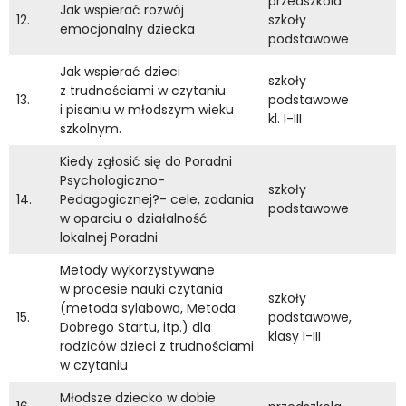
przedszkola
Jak wspierać rozwój
12.
szkoły
emocjonalny dziecka
podstawowe
Jak wspierać dzieci
szkoły
z trudnościami w czytaniu
13.
podstawowe
i pisaniu w młodszym wieku
kl. I-III
szkolnym.
Kiedy zgłosić się do Poradni
Psychologiczno-
szkoły
14.
Pedagogicznej?- cele, zadania
podstawowe
w oparciu o działalność
lokalnej Poradni
Metody wykorzystywane
w procesie nauki czytania
szkoły
(metoda sylabowa, Metoda
15.
podstawowe,
Dobrego Startu, itp.) dla
klasy I-III
rodziców dzieci z trudnościami
w czytaniu
Młodsze dziecko w dobie