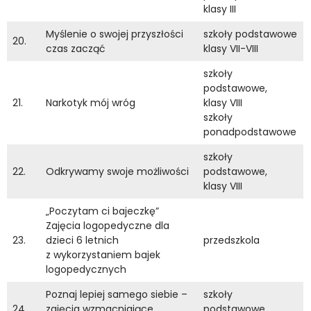
klasy III
Myślenie o swojej przyszłości
szkoły podstawowe
20.
czas zacząć
klasy VII-VIII
szkoły
podstawowe,
21.
Narkotyk mój wróg
klasy VIII
szkoły
ponadpodstawowe
szkoły
22.
Odkrywamy swoje możliwości
podstawowe,
klasy VIII
„Poczytam ci bajeczkę”
Zajęcia logopedyczne dla
23.
dzieci 6 letnich
przedszkola
z wykorzystaniem bajek
logopedycznych
Poznaj lepiej samego siebie –
szkoły
24.
zajęcia wzmacniające
podstawowe,