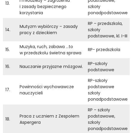
i młodzieży – zagrożenia
podstawowe,
13.
i zasady bezpiecznego
szkoły
korzystania
ponadpodstawowe
RP – przedszkola,
Mutyzm wybiórczy – zasady
14.
szkoły
pracy z dzieckiem
podstawowe, kl. I-III
Muzyka, ruch, zabawa …to
15.
RP- przedszkola
w przedszkolu świetna sprawa
RP-szkoły
16.
Nauczanie przyjazne mózgowi.
podstawowe
RP-szkoły
Powinności wychowawcze
podstawowe
17.
nauczycieli
szkoły
ponadpodstawowe
RP – szkoły
Praca z uczniem z Zespołem
podstawowe,
18.
Aspergera
szkoły
ponadpodstawowe