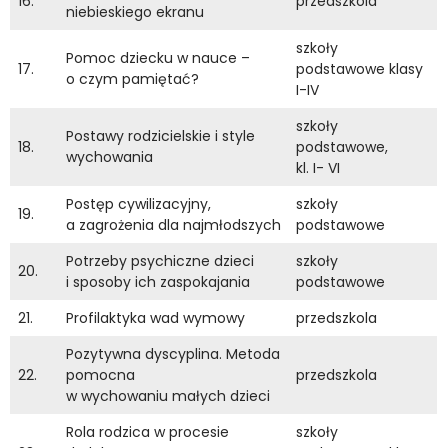
16.
przedszkola
niebieskiego ekranu
szkoły
Pomoc dziecku w nauce –
17.
podstawowe klasy
o czym pamiętać?
I-IV
szkoły
Postawy rodzicielskie i style
18.
podstawowe,
wychowania
kl. I- VI
Postęp cywilizacyjny,
szkoły
19.
a zagrożenia dla najmłodszych
podstawowe
Potrzeby psychiczne dzieci
szkoły
20.
i sposoby ich zaspokajania
podstawowe
21.
Profilaktyka wad wymowy
przedszkola
Pozytywna dyscyplina. Metoda
22.
pomocna
przedszkola
w wychowaniu małych dzieci
Rola rodzica w procesie
szkoły