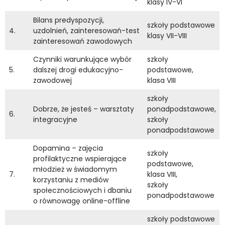
klasy IV-VI
Bilans predyspozycji,
szkoły podstawowe
4.
uzdolnień, zainteresowań-test
klasy VII-VIII
zainteresowań zawodowych
Czynniki warunkujące wybór
szkoły
5.
dalszej drogi edukacyjno-
podstawowe,
zawodowej
klasa VIII
szkoły
Dobrze, że jesteś – warsztaty
ponadpodstawowe,
6.
integracyjne
szkoły
ponadpodstawowe
Dopamina – zajęcia
szkoły
profilaktyczne wspierające
podstawowe,
młodzież w świadomym
7.
klasa VIII,
korzystaniu z mediów
szkoły
społecznościowych i dbaniu
ponadpodstawowe
o równowagę online-offline
szkoły podstawowe