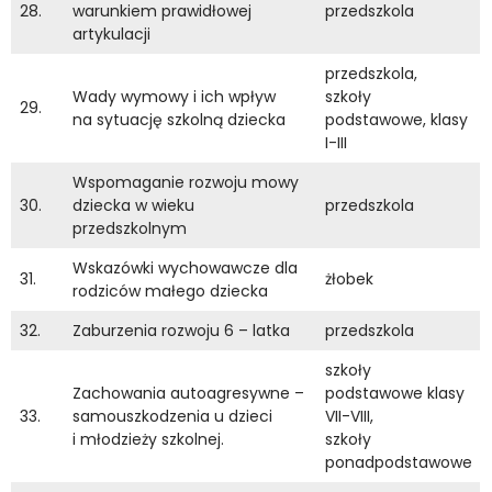
28.
warunkiem prawidłowej
przedszkola
artykulacji
przedszkola,
Wady wymowy i ich wpływ
szkoły
29.
na sytuację szkolną dziecka
podstawowe, klasy
I-III
Wspomaganie rozwoju mowy
30.
dziecka w wieku
przedszkola
przedszkolnym
Wskazówki wychowawcze dla
31.
żłobek
rodziców małego dziecka
32.
Zaburzenia rozwoju 6 – latka
przedszkola
szkoły
Zachowania autoagresywne –
podstawowe klasy
33.
samouszkodzenia u dzieci
VII-VIII,
i młodzieży szkolnej.
szkoły
ponadpodstawowe