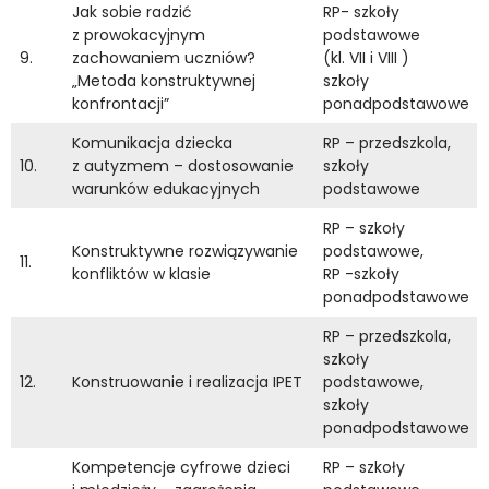
Jak sobie radzić
RP- szkoły
z prowokacyjnym
podstawowe
9.
zachowaniem uczniów?
(kl. VII i VIII )
„Metoda konstruktywnej
szkoły
konfrontacji”
ponadpodstawowe
Komunikacja dziecka
RP – przedszkola,
10.
z autyzmem – dostosowanie
szkoły
warunków edukacyjnych
podstawowe
RP – szkoły
Konstruktywne rozwiązywanie
podstawowe,
11.
konfliktów w klasie
RP -szkoły
ponadpodstawowe
RP – przedszkola,
szkoły
12.
Konstruowanie i realizacja IPET
podstawowe,
szkoły
ponadpodstawowe
Kompetencje cyfrowe dzieci
RP – szkoły