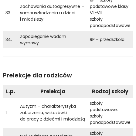
Zachowania autoagresywne –
podstawowe klasy
33.
samouszkodzenia u dzieci
VII-VIII
i młodzieży
szkoły
ponadpodstawowe
Zapobieganie wadom
34.
RP – przedszkola
wymowy
Prelekcje dla rodziców
L.p.
Prelekcja
Rodzaj szkoły
szkoły
Autyzm – charakterystyka
podstawowe.
1.
zaburzenia, wskazówki
szkoły
do pracy z dziećmi i młodzieżą
ponadpodstawowe
szkoły