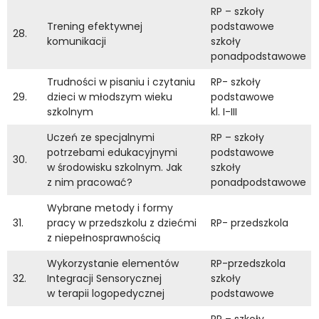
RP – szkoły
Trening efektywnej
podstawowe
28.
komunikacji
szkoły
ponadpodstawowe
Trudności w pisaniu i czytaniu
RP- szkoły
29.
dzieci w młodszym wieku
podstawowe
szkolnym
kl. I-III
Uczeń ze specjalnymi
RP – szkoły
potrzebami edukacyjnymi
podstawowe
30.
w środowisku szkolnym. Jak
szkoły
z nim pracować?
ponadpodstawowe
Wybrane metody i formy
31.
pracy w przedszkolu z dziećmi
RP- przedszkola
z niepełnosprawnością
Wykorzystanie elementów
RP-przedszkola
32.
Integracji Sensorycznej
szkoły
w terapii logopedycznej
podstawowe
RP – szkoły