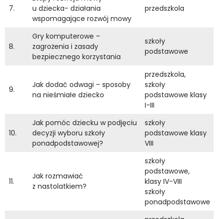
7.
u dziecka- działania
przedszkola
wspomagające rozwój mowy
Gry komputerowe –
szkoły
8.
zagrożenia i zasady
podstawowe
bezpiecznego korzystania
przedszkola,
Jak dodać odwagi – sposoby
szkoły
9.
na nieśmiałe dziecko
podstawowe klasy
I-III
Jak pomóc dziecku w podjęciu
szkoły
10.
decyzji wyboru szkoły
podstawowe klasy
ponadpodstawowej?
VIII
szkoły
podstawowe,
Jak rozmawiać
11.
klasy IV-VIII
z nastolatkiem?
szkoły
ponadpodstawowe