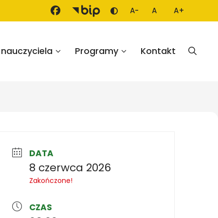
A-
A
A+
Zmień kontrast
Mniejsza czcionka
Domyślna czcion
Większa cz
 nauczyciela
Programy
Kontakt
DATA
8 czerwca 2026
Zakończone!
CZAS