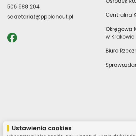
Ośrodek Ro
506 588 204
Centralna 
sekretariat@ppplancut.pl
Okręgowa K
w Krakowie
Biuro Rzecz
Sprawozdan
Ustawienia cookies
Polityk