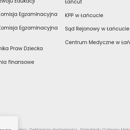
zwoju Edukacji
Łańcut
Komisja Egzaminacyjna
KPP w Łańcucie
omisja Egzaminacyjna
Sąd Rejonowy w Łańcucie
Centrum Medyczne w Łań
nika Praw Dziecka
ia finansowe
a prywatności
·
Deklaracja dostępności
·
Standardy Ochrony Mało