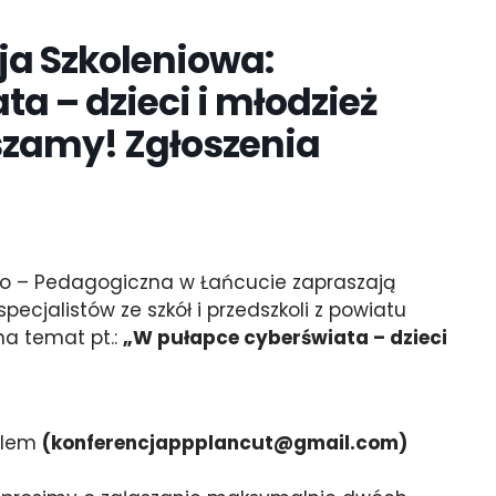
a Szkoleniowa:
a – dzieci i młodzież
szamy! Zgłoszenia
no – Pedagogiczna w Łańcucie zapraszają
ecjalistów ze szkół i przedszkoli z powiatu
na temat pt.:
„W pułapce cyberświata – dzieci
ailem
(konferencjappplancut@gmail.com)