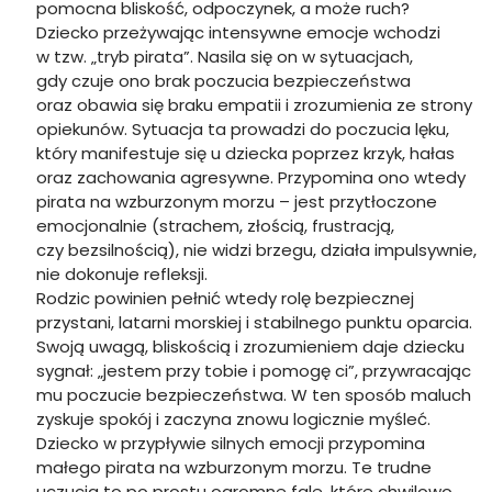
pomocna bliskość, odpoczynek, a może ruch?
Dziecko przeżywając intensywne emocje wchodzi
w tzw. „tryb pirata”. Nasila się on w sytuacjach,
gdy czuje ono brak poczucia bezpieczeństwa
oraz obawia się braku empatii i zrozumienia ze strony
opiekunów. Sytuacja ta prowadzi do poczucia lęku,
który manifestuje się u dziecka poprzez krzyk, hałas
oraz zachowania agresywne. Przypomina ono wtedy
pirata na wzburzonym morzu – jest przytłoczone
emocjonalnie (strachem, złością, frustracją,
czy bezsilnością), nie widzi brzegu, działa impulsywnie,
nie dokonuje refleksji.
Rodzic powinien pełnić wtedy rolę bezpiecznej
przystani, latarni morskiej i stabilnego punktu oparcia.
Swoją uwagą, bliskością i zrozumieniem daje dziecku
sygnał: „jestem przy tobie i pomogę ci”, przywracając
mu poczucie bezpieczeństwa. W ten sposób maluch
zyskuje spokój i zaczyna znowu logicznie myśleć.
Dziecko w przypływie silnych emocji przypomina
małego pirata na wzburzonym morzu. Te trudne
uczucia to po prostu ogromne fale, które chwilowo