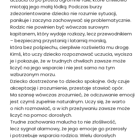
miotają jego małą łódką. Podczas burzy
zdezorientowane dziecko nie rozumie sytuacji,
panikuje i zaczyna zachowywać się problematycznie.
Rodzic nie powinien być wówczas surowym
kapitanem, który wydaje rozkazy, lecz przewodnikiem
– bezpieczną przystanią i latarnią morską,
która bez pośpiechu, cierpliwie rozświetla mu drogę.
Kimś, kto uczy dziecko rozpoznawać uczucia, wycisza
je i pokazuje, że w trudnych chwilach zawsze może
liczyć na jego wsparcie i nie jest samo na tym
wzburzonym morzu.
Dziecko dostrzeżone to dziecko spokojne. Gdy czuje
akceptację i zrozumienie, przestaje stawiać opór.
Ma szansę wówczas zrozumieć, że odczuwanie emocji
jest czymś zupełnie naturalnym. Uczy się, że warto
o nich rozmawiać, a w ich przeżywaniu zawsze może
liczyć na pomoc dorosłych.
Trudne zachowania malucha to nie złośliwość,
lecz sygnał alarmowy, że jego emocje go przerosły
i potrzebuje wsparcia rodzica. Wielu dorosłych