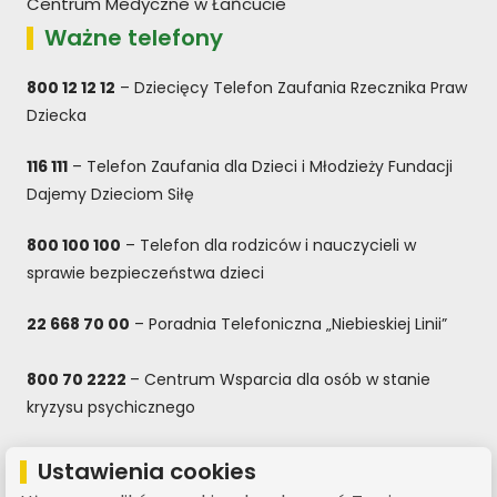
Centrum Medyczne w Łańcucie
Ważne telefony
800 12 12 12
– Dziecięcy Telefon Zaufania Rzecznika Praw
Dziecka
116 111
– Telefon Zaufania dla Dzieci i Młodzieży Fundacji
Dajemy Dzieciom Siłę
800 100 100
– Telefon dla rodziców i nauczycieli w
sprawie bezpieczeństwa dzieci
22 668 70 00
– Poradnia Telefoniczna „Niebieskiej Linii”
800 70 2222
– Centrum Wsparcia dla osób w stanie
kryzysu psychicznego
800 080 222
– Całodobowa bezpłatna infolinia dla dzieci
Ustawienia cookies
i młodzieży, rodziców oraz nauczycieli