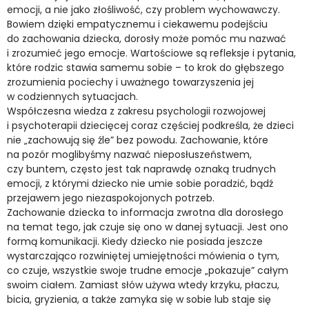
emocji, a nie jako złośliwość, czy problem wychowawczy.
Bowiem dzięki empatycznemu i ciekawemu podejściu
do zachowania dziecka, dorosły może pomóc mu nazwać
i zrozumieć jego emocje. Wartościowe są refleksje i pytania,
które rodzic stawia samemu sobie – to krok do głębszego
zrozumienia pociechy i uważnego towarzyszenia jej
w codziennych sytuacjach.
Współczesna wiedza z zakresu psychologii rozwojowej
i psychoterapii dziecięcej coraz częściej podkreśla, że dzieci
nie „zachowują się źle” bez powodu. Zachowanie, które
na pozór moglibyśmy nazwać nieposłuszeństwem,
czy buntem, często jest tak naprawdę oznaką trudnych
emocji, z którymi dziecko nie umie sobie poradzić, bądź
przejawem jego niezaspokojonych potrzeb.
Zachowanie dziecka to informacja zwrotna dla dorosłego
na temat tego, jak czuje się ono w danej sytuacji. Jest ono
formą komunikacji. Kiedy dziecko nie posiada jeszcze
wystarczająco rozwiniętej umiejętności mówienia o tym,
co czuje, wszystkie swoje trudne emocje „pokazuje” całym
swoim ciałem. Zamiast słów używa wtedy krzyku, płaczu,
bicia, gryzienia, a także zamyka się w sobie lub staje się