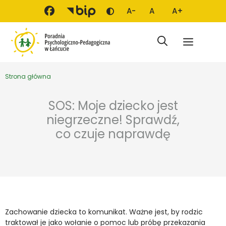
Przejdź do treści
A-
A
A+
Zmień kontrast
Mniejsza czcionka
Domyślna czcionka
Większa czci
Menu
Strona główna
SOS: Moje dziecko jest
niegrzeczne! Sprawdź,
co czuje naprawdę
Zachowanie dziecka to komunikat. Ważne jest, by rodzic
traktował je jako wołanie o pomoc lub próbę przekazania