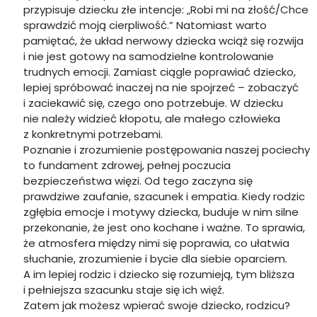
przypisuje dziecku złe intencje: „Robi mi na złość/Chce
sprawdzić moją cierpliwość.” Natomiast warto
pamiętać, że układ nerwowy dziecka wciąż się rozwija
i nie jest gotowy na samodzielne kontrolowanie
trudnych emocji. Zamiast ciągle poprawiać dziecko,
lepiej spróbować inaczej na nie spojrzeć – zobaczyć
i zaciekawić się, czego ono potrzebuje. W dziecku
nie należy widzieć kłopotu, ale małego człowieka
z konkretnymi potrzebami.
Poznanie i zrozumienie postępowania naszej pociechy
to fundament zdrowej, pełnej poczucia
bezpieczeństwa więzi. Od tego zaczyna się
prawdziwe zaufanie, szacunek i empatia. Kiedy rodzic
zgłębia emocje i motywy dziecka, buduje w nim silne
przekonanie, że jest ono kochane i ważne. To sprawia,
że atmosfera między nimi się poprawia, co ułatwia
słuchanie, zrozumienie i bycie dla siebie oparciem.
A im lepiej rodzic i dziecko się rozumieją, tym bliższa
i pełniejsza szacunku staje się ich więź.
Zatem jak możesz wpierać swoje dziecko, rodzicu?