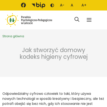
Przejdź do treści
A-
A
A+
Zmień kontrast
Mniejsza czcionka
Domyślna czcionka
Większa czci
Menu
Strona główna
Jak stworzyć domowy
kodeks higieny cyfrowej
Odpowiedzialny cyfrowo człowiek to taki, który używa
nowych technologii w sposób kreatywny i bezpieczny, ale też
potrafi obejść się bez nich, gdy ich stosowanie nie jest