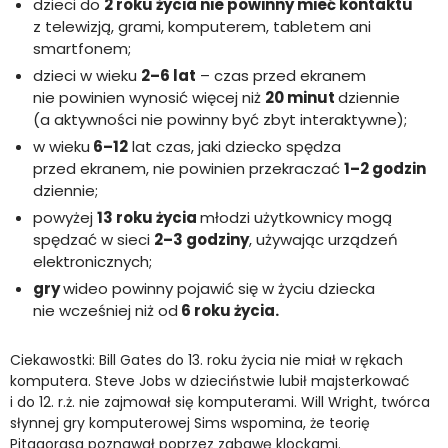
dzieci do
2 roku życia nie powinny mieć kontaktu
z telewizją, grami, komputerem, tabletem ani
smartfonem;
dzieci w wieku
2–6 lat
– czas przed ekranem
nie powinien wynosić więcej niż
20 minut
dziennie
(a aktywności nie powinny być zbyt interaktywne);
w wieku
6–12
lat czas, jaki dziecko spędza
przed ekranem, nie powinien przekraczać
1–2 godzin
dziennie;
powyżej
13 roku życia
młodzi użytkownicy mogą
spędzać w sieci
2–3 godziny
, używając urządzeń
elektronicznych;
gry
wideo powinny pojawić się w życiu dziecka
nie wcześniej niż od
6 roku życia.
Ciekawostki: Bill Gates do 13. roku życia nie miał w rękach
komputera. Steve Jobs w dzieciństwie lubił majsterkować
i do 12. r.ż. nie zajmował się komputerami. Will Wright, twórca
słynnej gry komputerowej Sims wspomina, że teorię
Pitagorasa poznawał poprzez zabawę klockami.