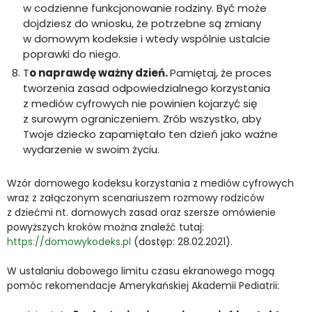
w codzienne funkcjonowanie rodziny. Być może
dojdziesz do wniosku, że potrzebne są zmiany
w domowym kodeksie i wtedy wspólnie ustalcie
poprawki do niego.
T
o naprawdę ważny dzień.
Pamiętaj, że proces
tworzenia zasad odpowiedzialnego korzystania
z mediów cyfrowych nie powinien kojarzyć się
z surowym ograniczeniem. Zrób wszystko, aby
Twoje dziecko zapamiętało ten dzień jako ważne
wydarzenie w swoim życiu.
Wzór domowego kodeksu korzystania z mediów cyfrowych
wraz z załączonym scenariuszem rozmowy rodziców
z dziećmi nt. domowych zasad oraz szersze omówienie
powyższych kroków można znaleźć tutaj:
(otwiera się w nowej karcie)
https://domowykodeks.pl
(dostęp: 28.02.2021).
W ustalaniu dobowego limitu czasu ekranowego mogą
pomóc rekomendacje Amerykańskiej Akademii Pediatrii: