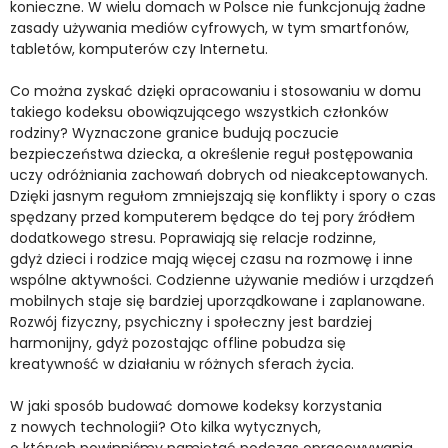
konieczne. W wielu domach w Polsce nie funkcjonują żadne
zasady używania mediów cyfrowych, w tym smartfonów,
tabletów, komputerów czy Internetu.
Co można zyskać dzięki opracowaniu i stosowaniu w domu
takiego kodeksu obowiązującego wszystkich członków
rodziny? Wyznaczone granice budują poczucie
bezpieczeństwa dziecka, a określenie reguł postępowania
uczy odróżniania zachowań dobrych od nieakceptowanych.
Dzięki jasnym regułom zmniejszają się konflikty i spory o czas
spędzany przed komputerem będące do tej pory źródłem
dodatkowego stresu. Poprawiają się relacje rodzinne,
gdyż dzieci i rodzice mają więcej czasu na rozmowę i inne
wspólne aktywności. Codzienne używanie mediów i urządzeń
mobilnych staje się bardziej uporządkowane i zaplanowane.
Rozwój fizyczny, psychiczny i społeczny jest bardziej
harmonijny, gdyż pozostając offline pobudza się
kreatywność w działaniu w różnych sferach życia.
W jaki sposób budować domowe kodeksy korzystania
z nowych technologii? Oto kilka wytycznych,
o których powinniśmy pamiętać podczas opracowywania