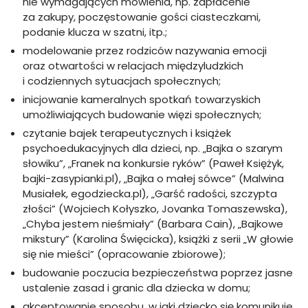
nie wymagających mówienia, np. zapłacenie
za zakupy, poczęstowanie gości ciasteczkami,
podanie klucza w szatni, itp.;
modelowanie przez rodziców nazywania emocji
oraz otwartości w relacjach międzyludzkich
i codziennych sytuacjach społecznych;
inicjowanie kameralnych spotkań towarzyskich
umożliwiających budowanie więzi społecznych;
czytanie bajek terapeutycznych i książek
psychoedukacyjnych dla dzieci, np. „Bajka o szarym
słowiku”, „Franek na konkursie ryków” (Paweł Księżyk,
bajki-zasypianki.pl), „Bajka o małej sówce” (Malwina
Musiałek, egodziecka.pl), „Garść radości, szczypta
złości” (Wojciech Kołyszko, Jovanka Tomaszewska),
„Chyba jestem nieśmiały” (Barbara Cain), „Bajkowe
mikstury” (Karolina Święcicka), książki z serii „W głowie
się nie mieści” (opracowanie zbiorowe);
budowanie poczucia bezpieczeństwa poprzez jasne
ustalenie zasad i granic dla dziecka w domu;
akceptowanie sposobu, w jaki dziecko się komunikuje,