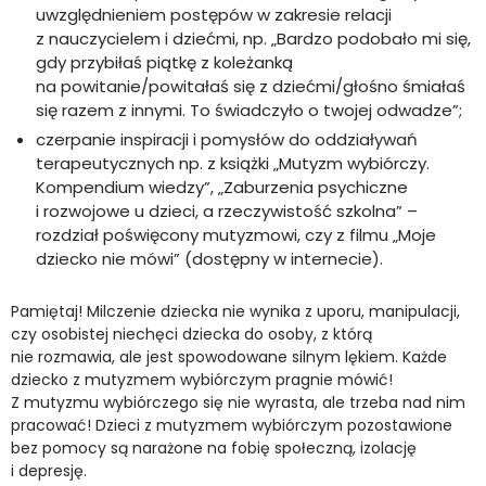
uwzględnieniem postępów w zakresie relacji
z nauczycielem i dziećmi, np. „Bardzo podobało mi się,
gdy przybiłaś piątkę z koleżanką
na powitanie/powitałaś się z dziećmi/głośno śmiałaś
się razem z innymi. To świadczyło o twojej odwadze”;
czerpanie inspiracji i pomysłów do oddziaływań
terapeutycznych np. z książki „Mutyzm wybiórczy.
Kompendium wiedzy”, „Zaburzenia psychiczne
i rozwojowe u dzieci, a rzeczywistość szkolna” –
rozdział poświęcony mutyzmowi, czy z filmu „Moje
dziecko nie mówi” (dostępny w internecie).
Pamiętaj! Milczenie dziecka nie wynika z uporu, manipulacji,
czy osobistej niechęci dziecka do osoby, z którą
nie rozmawia, ale jest spowodowane silnym lękiem. Każde
dziecko z mutyzmem wybiórczym pragnie mówić!
Z mutyzmu wybiórczego się nie wyrasta, ale trzeba nad nim
pracować! Dzieci z mutyzmem wybiórczym pozostawione
bez pomocy są narażone na fobię społeczną, izolację
i depresję.