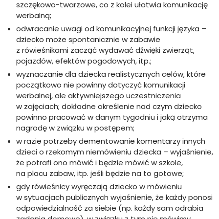
szczękowo-twarzowe, co z kolei ułatwia komunikację
werbalną;
odwracanie uwagi od komunikacyjnej funkcji języka –
dziecko może spontanicznie w zabawie
z rówieśnikami zacząć wydawać dźwięki zwierząt,
pojazdów, efektów pogodowych, itp.;
wyznaczanie dla dziecka realistycznych celów, które
początkowo nie powinny dotyczyć komunikacji
werbalnej, ale aktywniejszego uczestniczenia
w zajęciach; dokładne określenie nad czym dziecko
powinno pracować w danym tygodniu i jaką otrzyma
nagrodę w związku w postępem;
w razie potrzeby dementowanie komentarzy innych
dzieci o rzekomym niemówieniu dziecka – wyjaśnienie,
że potrafi ono mówić i będzie mówić w szkole,
na placu zabaw, itp. jeśli będzie na to gotowe;
gdy rówieśnicy wyręczają dziecko w mówieniu
w sytuacjach publicznych wyjaśnienie, że każdy ponosi
odpowiedzialność za siebie (np. każdy sam odrabia
zadania domowe), w związku z tym nie mówimy