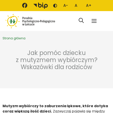
Przejdź do treści
A-
A
A+
Zmień kontrast
Mniejsza czcionka
Domyślna czcionka
Większa czci
Menu
Strona główna
Jak pomóc dziecku
z mutyzmem wybiórczym?
Wskazówki dla rodziców
Mutyzm wybiórczy to zaburzenia lękowe, które dotyka
coraz większą ilość dzieci.
Zazwyczaj pojawia się między