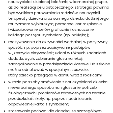
nauczyciela i ulubionej koleżanki, w kameralnej grupie,
aż do realizacji celu ostatecznego; strategia powinna
być wynikiem porozumienia rodziców, nauczycieli,
terapeuty dziecka oraz samego dziecka dotkniętego
mutyzmem wybiórczym; pomocne jest rozpisanie
i wizualizowanie celów graficznie i oznaczanie
każdego postępu symbolem (np. naklejką);
motywowanie do aktywności werbalnej w pozytywny
sposób, np. poprzez zapisywanie postępów
w „zeszycie aktywności”; udział w różnych zadaniach
dodatkowych, zabieranie głosu na lekcji,
zaangażowanie w przedsięwzięcia klasowe lub szkolne
można odnotować w specjalnym zeszycie,
który dziecko przegląda w domu wraz z rodzicami;
w razie potrzeby omówienie z nauczycielami dziecka
niewerbalnego sposobu na zgłaszanie potrzeb
fizjologicznych i problemów zdrowotnych na terenie
przedszkola/szkoły, np. poprzez podniesienie
odpowiedniej kartki z symbolem;
stosowanie pochwał dla dziecka, ze szczególnym