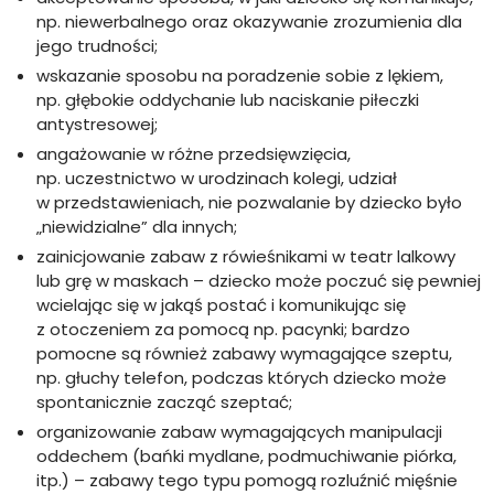
np. niewerbalnego oraz okazywanie zrozumienia dla
jego trudności;
wskazanie sposobu na poradzenie sobie z lękiem,
np. głębokie oddychanie lub naciskanie piłeczki
antystresowej;
angażowanie w różne przedsięwzięcia,
np. uczestnictwo w urodzinach kolegi, udział
w przedstawieniach, nie pozwalanie by dziecko było
„niewidzialne” dla innych;
zainicjowanie zabaw z rówieśnikami w teatr lalkowy
lub grę w maskach – dziecko może poczuć się pewniej
wcielając się w jakąś postać i komunikując się
z otoczeniem za pomocą np. pacynki; bardzo
pomocne są również zabawy wymagające szeptu,
np. głuchy telefon, podczas których dziecko może
spontanicznie zacząć szeptać;
organizowanie zabaw wymagających manipulacji
oddechem (bańki mydlane, podmuchiwanie piórka,
itp.) – zabawy tego typu pomogą rozluźnić mięśnie