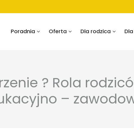
Poradnia
Oferta
Dla rodzica
Dla
rzenie ? Rola rodzi
dukacyjno – zawodow