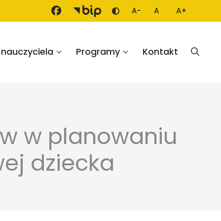
A-
A
A+
Zmień kontrast
Mniejsza czcionka
Domyślna czcion
Większa cz
 nauczyciela
Programy
Kontakt
ców w planowaniu
ej dziecka