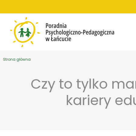
Przejdź do treści
Strona główna
Czy to tylko ma
kariery e