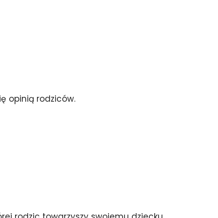
ę opinią rodziców.
órej rodzic towarzyszy swojemu dziecku