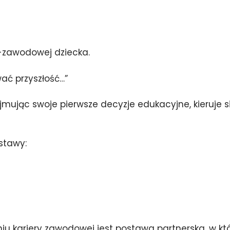
-zawodowej dziecka.
ać przyszłość…”
mując swoje pierwsze decyzje edukacyjne, kieruje si
stawy:
iu kariery zawodowej jest postawa partnerska, w kt