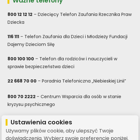
Ważne telefony
800 12 12 12
– Dziecięcy Telefon Zaufania Rzecznika Praw
Dziecka
116 111
– Telefon Zaufania dla Dzieci i Młodzieży Fundacji
Dajemy Dzieciom Siłę
800 100 100
– Telefon dla rodziców i nauczycieli w
sprawie bezpieczeństwa dzieci
22 668 70 00
– Poradnia Telefoniczna „Niebieskiej Linii”
800 70 2222
– Centrum Wsparcia dla osób w stanie
kryzysu psychicznego
800 080 222
– Całodobowa bezpłatna infolinia dla dzieci
Ustawienia cookies
i młodzieży, rodziców oraz nauczycieli
Używamy plików cookie, aby ulepszyć Twoje
doświadczenia. Wybierz swoje preferencje poniżej.