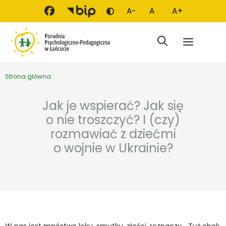
Przejdź do treści
A-
A
A+
Zmień kontrast
Mniejsza czcionka
Domyślna czcionka
Większa czci
Menu
Strona główna
Jak je wspierać? Jak się
o nie troszczyć? I (czy)
rozmawiać z dziećmi
o wojnie w Ukrainie?
W nas jest mnóstwo lęku, smutku, złości, rozpaczy… Tuż obok