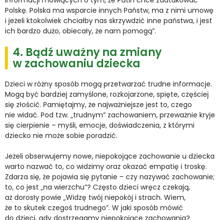
Polskę. Polska ma wsparcie innych Państw, ma z nimi umowę
i jeżeli ktokolwiek chciałby nas skrzywdzić inne państwa, i jest
ich bardzo dużo, obiecały, że nam pomogą”.
4. Bądź uważny na zmiany
w zachowaniu dziecka
Dzieci w różny sposób mogą przetwarzać trudne informacje.
Mogą być bardziej zamyślone, rozkojarzone, spięte, częściej
się złościć. Pamiętajmy, że najważniejsze jest to, czego
nie widać. Pod tzw. „trudnym” zachowaniem, przeważnie kryje
się cierpienie – myśli, emocje, doświadczenia, z którymi
dziecko nie może sobie poradzić.
Jeżeli obserwujemy nowe, niepokojące zachowanie u dziecka
warto nazwać to, co widzimy oraz okazać empatię i troskę.
Zdarza się, że pojawia się pytanie – czy nazywać zachowanie;
to, co jest „na wierzchu”? Często dzieci wręcz czekają,
aż dorosły powie „Widzę twój niepokój i strach. Wiem,
że to skutek czegoś trudnego”. W jaki sposób mówić
do dzieci, gdy dostrzegamy niepokojące zachowania?