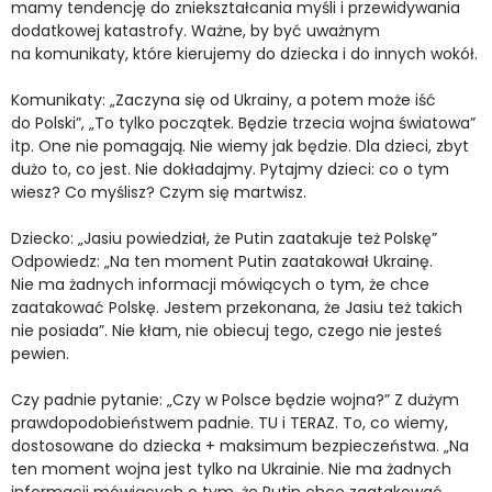
mamy tendencję do zniekształcania myśli i przewidywania
dodatkowej katastrofy. Ważne, by być uważnym
na komunikaty, które kierujemy do dziecka i do innych wokół.
Komunikaty: „Zaczyna się od Ukrainy, a potem może iść
do Polski”, „To tylko początek. Będzie trzecia wojna światowa”
itp. One nie pomagają. Nie wiemy jak będzie. Dla dzieci, zbyt
dużo to, co jest. Nie dokładajmy. Pytajmy dzieci: co o tym
wiesz? Co myślisz? Czym się martwisz.
Dziecko: „Jasiu powiedział, że Putin zaatakuje też Polskę”
Odpowiedz: „Na ten moment Putin zaatakował Ukrainę.
Nie ma żadnych informacji mówiących o tym, że chce
zaatakować Polskę. Jestem przekonana, że Jasiu też takich
nie posiada”. Nie kłam, nie obiecuj tego, czego nie jesteś
pewien.
Czy padnie pytanie: „Czy w Polsce będzie wojna?” Z dużym
prawdopodobieństwem padnie. TU i TERAZ. To, co wiemy,
dostosowane do dziecka + maksimum bezpieczeństwa. „Na
ten moment wojna jest tylko na Ukrainie. Nie ma żadnych
informacji mówiących o tym, że Putin chce zaatakować