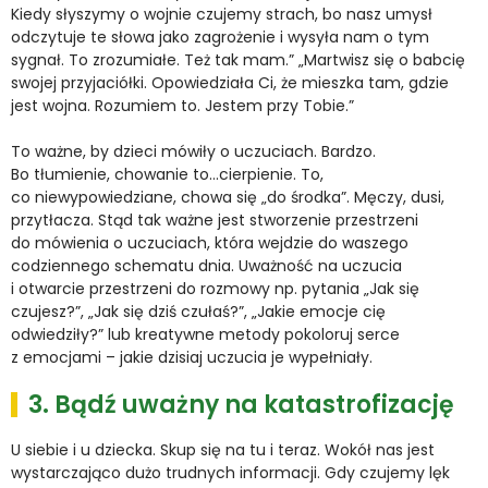
Kiedy słyszymy o wojnie czujemy strach, bo nasz umysł
odczytuje te słowa jako zagrożenie i wysyła nam o tym
sygnał. To zrozumiałe. Też tak mam.” „Martwisz się o babcię
swojej przyjaciółki. Opowiedziała Ci, że mieszka tam, gdzie
jest wojna. Rozumiem to. Jestem przy Tobie.”
To ważne, by dzieci mówiły o uczuciach. Bardzo.
Bo tłumienie, chowanie to…cierpienie. To,
co niewypowiedziane, chowa się „do środka”. Męczy, dusi,
przytłacza. Stąd tak ważne jest stworzenie przestrzeni
do mówienia o uczuciach, która wejdzie do waszego
codziennego schematu dnia. Uważność na uczucia
i otwarcie przestrzeni do rozmowy np. pytania „Jak się
czujesz?”, „Jak się dziś czułaś?”, „Jakie emocje cię
odwiedziły?” lub kreatywne metody pokoloruj serce
z emocjami – jakie dzisiaj uczucia je wypełniały.
3. Bądź uważny na katastrofizację
U siebie i u dziecka. Skup się na tu i teraz. Wokół nas jest
wystarczająco dużo trudnych informacji. Gdy czujemy lęk