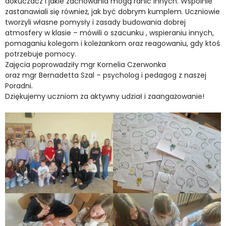
dokuczacz i jakie zachowania mogą ranić innych. Wspólnie
zastanawiali się również, jak być dobrym kumplem. Uczniowie
tworzyli własne pomysły i zasady budowania dobrej
atmosfery w klasie – mówili o szacunku , wspieraniu innych,
pomaganiu kolegom i koleżankom oraz reagowaniu, gdy ktoś
potrzebuje pomocy.
Zajęcia poprowadziły mgr Kornelia Czerwonka
oraz mgr Bernadetta Szal – psycholog i pedagog z naszej
Poradni.
Dziękujemy uczniom za aktywny udział i zaangażowanie!