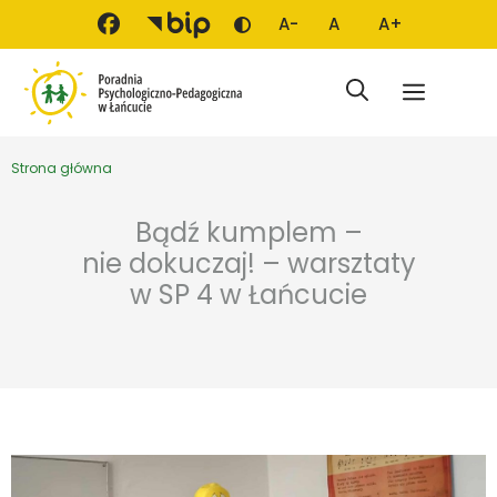
Przejdź do treści
A-
A
A+
Zmień kontrast
Mniejsza czcionka
Domyślna czcionka
Większa czci
Menu
Strona główna
Bądź kumplem –
nie dokuczaj! – warsztaty
w SP 4 w Łańcucie