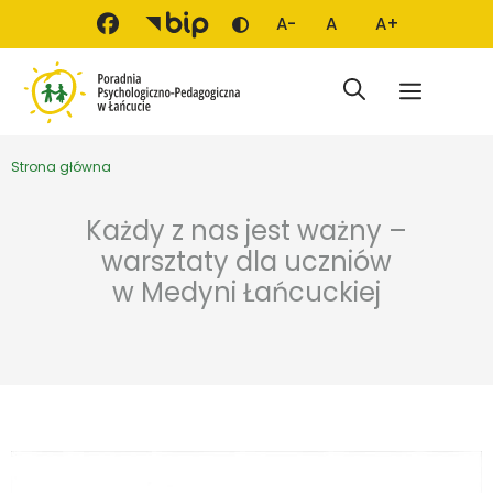
Przejdź do treści
A-
A
A+
Zmień kontrast
Mniejsza czcionka
Domyślna czcionka
Większa czci
Menu
Strona główna
Każdy z nas jest ważny –
warsztaty dla uczniów
w Medyni Łańcuckiej