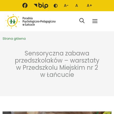
Przejdź do treści
A-
A
A+
Zmień kontrast
Mniejsza czcionka
Domyślna czcionka
Większa czci
Menu
Strona główna
Sensoryczna zabawa
przedszkolaków – warsztaty
w Przedszkolu Miejskim nr 2
w Łańcucie