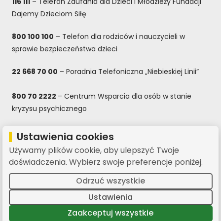
116 111
– Telefon Zaufania dla Dzieci i Młodzieży Fundacji
Dajemy Dzieciom Siłę
800 100 100
– Telefon dla rodziców i nauczycieli w
sprawie bezpieczeństwa dzieci
22 668 70 00
– Poradnia Telefoniczna „Niebieskiej Linii”
800 70 2222
– Centrum Wsparcia dla osób w stanie
kryzysu psychicznego
800 080 222
– Całodobowa bezpłatna infolinia dla dzieci
Ustawienia cookies
i młodzieży, rodziców oraz nauczycieli
Używamy plików cookie, aby ulepszyć Twoje
doświadczenia. Wybierz swoje preferencje poniżej.
Polityka prywatności
·
Deklaracja dostępności
·
Odrzuć wszystkie
Standardy Ochrony Małoletnich
(otwiera się w nowej kar
Strona archiwalna 2020-2025
Ustawienia
Zaakceptuj wszystkie