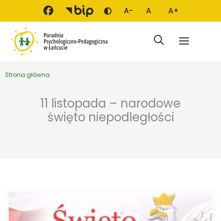
Przejdź do treści
A-
A
A+
Zmień kontrast
Mniejsza czcionka
Domyślna czcionka
Większa czci
Menu
Strona główna
11 listopada – narodowe
święto niepodległości