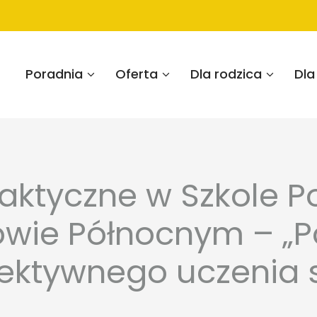
Poradnia
Oferta
Dla rodzica
Dla
laktyczne w Szkole 
owie Północnym – „Po
ektywnego uczenia 