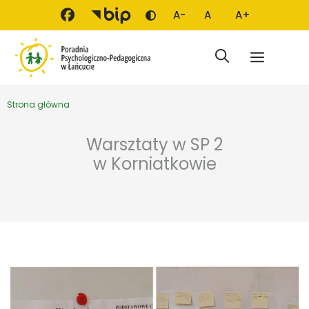
Przejdź do treści
A-
A
A+
Zmień kontrast
Mniejsza czcionka
Domyślna czcionka
Większa czci
Menu
Strona główna
Warsztaty w SP 2
w Korniatkowie